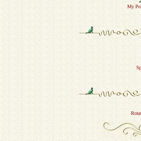
My Por
Sp
Rota